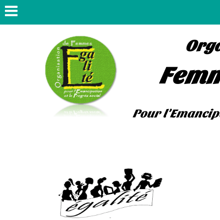
Orga
Fem
Pour l'Emancipa